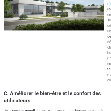
ré
re
en
so
dé
un
d
dé
ch
bu
l’
en
to
ma
co
C. Améliorer le bien-être et le confort des
utilisateurs
Un espace de
travail
durable est avant tout un bureau agréable à