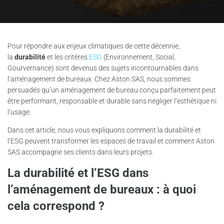
Pour répondre aux enjeux climatiques de cette décennie,
la
durabilité
et les critères
ESG
(Environnement, Social,
Gourvernance) sont devenus des sujets incontournables dans
l’aménagement de bureaux. Chez Aston SAS, nous sommes
persuadés qu’un aménagement de bureau conçu parfaitement peut
être performant, responsable et durable sans négliger l’esthétique ni
l’usage.
Dans cet article, nous vous expliquons comment la durabilité et
l’ESG peuvent transformer les espaces de travail et comment Aston
SAS accompagne ses clients dans leurs projets.
La durabilité et l’ESG dans
l’aménagement de bureaux : à quoi
cela correspond ?