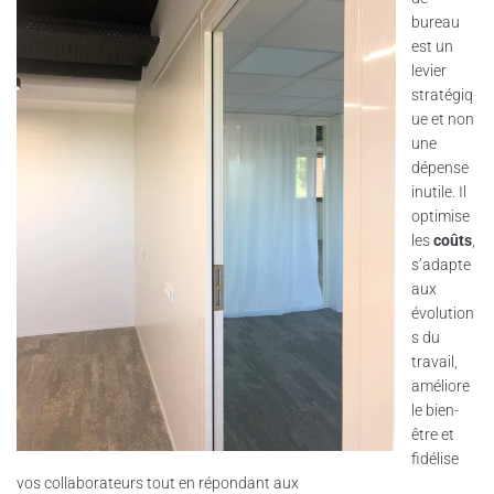
bureau
est un
levier
stratégiq
ue et non
une
dépense
inutile. Il
optimise
les
coûts
,
s’adapte
aux
évolution
s du
travail,
améliore
le bien-
être et
fidélise
vos collaborateurs tout en répondant aux